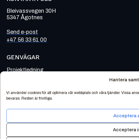
Bleivassvegen 30H
5347 Ågotnes
Send e-post
+47 56 33 61 00
GENVÄGAR
Projektledning
WPS/WPQR
Hantera sam
Avvikelser och incidentrapportering
Vi använder cookies för att optimera vår webbplats och våra tjänster. Vissa ans
bevaras. Resten är frivilliga.
Sveiselogger
Dokumenthantering
Acceptera a
Tidtagning
Acceptera i