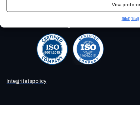
Visa prefere
{titel}
{titel}
Weld IT er ISO 9001 og ISO 14001 akkreditert
Integritetspolicy