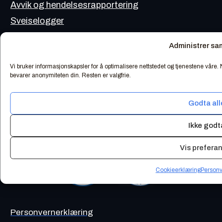
Avvik og hendelsesrapportering
Sveiselogger
Dokumenthåndtering
Administrer sa
Timeføring
Vi bruker informasjonskapsler for å optimalisere nettstedet og tjenestene våre
bevarer anonymiteten din. Resten er valgfrie.
Godta all
Weld IT er ISO 9001 og ISO 14001 akkreditert
Ikke godt
Vis prefera
Cookieerklæring
Personv
Personvernerklæring