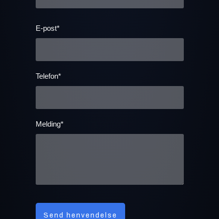
E-post*
Telefon*
Melding*
Send henvendelse