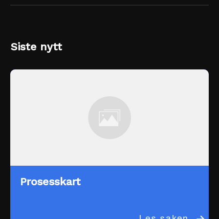
Siste nytt
Prosesskart
Les saken