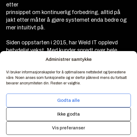
etter
prinsippet om kontinuerlig forbedring, alltid på
jakt etter måter å gjøre systemet enda bedre og
mer intuitivt på.
Siden oppstarten i 2015, har Weld IT opplevd
betydelig vekst. Med kunder spredt over hele
Norge og Sverige, har vi klart å utvide vår
Administrer samtykke
brukerbase betydelig. Men dette er bare
Vi bruker informasjonskapsler for å optimalisere nettstedet og tjenestene
begynnelsen. For å fortsette å gi større
våre. Noen anses som funksjonelle og er derfor påkrevd mens du fortsatt
verdiskaping til kundene våre har vi økt vårt
bevarer anonymiteten din. Resten er valgfrie.
dedikerte team og har stadig voksende
brukergrunnlag. Weld IT er fast bestemt på å
Godta alle
fortsette å gjøre en forskjell i sveiseindustrien.
Ikke godta
Vårt mål er å gi våre kunder større verdiskaping
være ledende innenfor
Vis preferanser
bransjen, og vi ser frem til å fortsette vår vekst