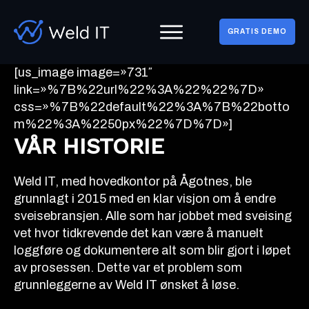
GRATIS DEMO
[us_image image=»731″
link=»%7B%22url%22%3A%22%22%7D»
css=»%7B%22default%22%3A%7B%22botto
m%22%3A%2250px%22%7D%7D»]
VÅR HISTORIE
Weld IT, med hovedkontor på Ågotnes, ble
grunnlagt i 2015 med en klar visjon om å endre
sveisebransjen. Alle som har jobbet med sveising
vet hvor tidkrevende det kan være å manuelt
loggføre og dokumentere alt som blir gjort i løpet
av prosessen. Dette var et problem som
grunnleggerne av Weld IT ønsket å løse.