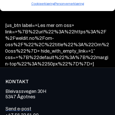
og innovasjon.
Cookieerklæring
Personvernerklæring
[us_btn label=»Les mer om oss»
link=»%7B%22url%22%3A%22https%3A%2F
%2Fweldit.no%2Fom-
oss%2F%22%2C%22title%22%3A%22Om%2
0oss%22%7D» hide_with_empty_link=»1″
css=»%7B%22default%22%3A%7B%22margi
n-top%22%3A%2250px%22%7D%7D»]
KONTAKT
Bleivassvegen 30H
5347 Ågotnes
Send e-post