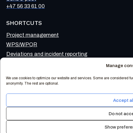
+47 56 33 61 00
SHORTCUTS
Project management
WPS/WPQR
Deviations and incident reporting
Sveiselogger
Manage con
Document management
We use cookies to optimize our website and services. Some are considered funct
Timekeeping
anonymity. The rest are optional.
Accept al
Do not acc
Weld IT er ISO 9001 og ISO 14001 akkreditert
Show prefer