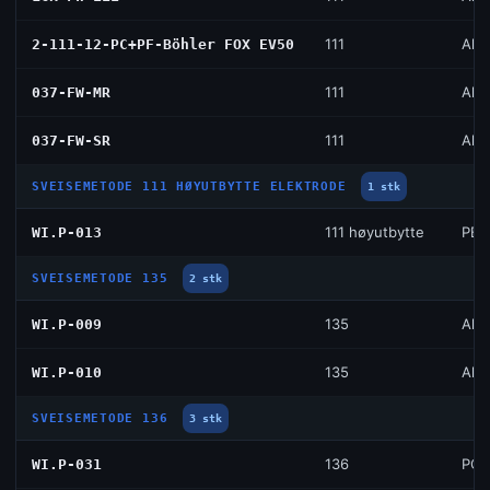
111
All 
2-111-12-PC+PF-Böhler FOX EV50
111
All 
037-FW-MR
111
All 
037-FW-SR
SVEISEMETODE 111 HØYUTBYTTE ELEKTRODE
1 stk
111 høyutbytte
PB
WI.P-013
SVEISEMETODE 135
2 stk
135
All 
WI.P-009
135
All 
WI.P-010
SVEISEMETODE 136
3 stk
136
PC 
WI.P-031