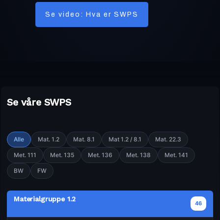
Se video: Hva er SWPS
Se våre SWPS
Alle
Mat. 1.2
Mat. 8.1
Mat 1.2 / 8.1
Mat. 22.3
Met. 111
Met. 135
Met. 136
Met. 138
Met. 141
BW
FW
Materialgruppe 1.2
46