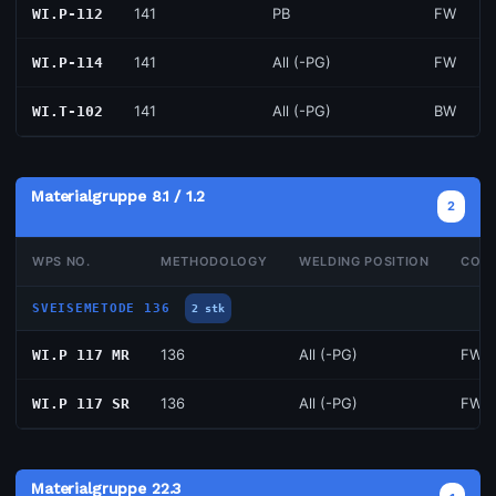
141
PB
FW
WI.P-112
141
All (-PG)
FW
WI.P-114
141
All (-PG)
BW
WI.T-102
Materialgruppe 8.1 / 1.2
2
WPS NO.
METHODOLOGY
WELDING POSITION
CON
SVEISEMETODE 136
2 stk
136
All (-PG)
FW
WI.P 117 MR
136
All (-PG)
FW
WI.P 117 SR
Materialgruppe 22.3