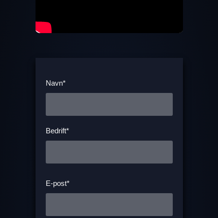
Navn*
Bedrift*
E-post*