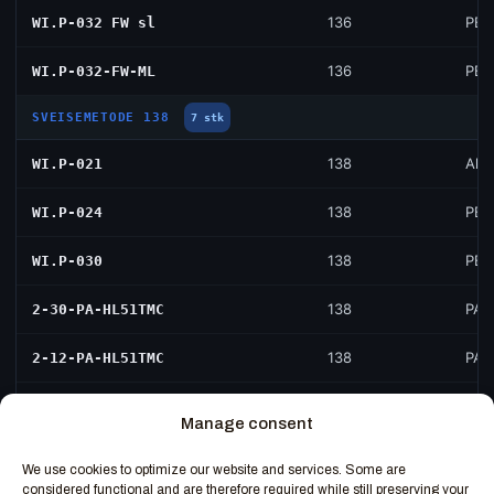
136
PB 
WI.P-032 FW sl
136
PB 
WI.P-032-FW-ML
SVEISEMETODE 138
7 stk
138
All 
WI.P-021
138
PB
WI.P-024
138
PB
WI.P-030
138
PA
2-30-PA-HL51TMC
138
PA
2-12-PA-HL51TMC
138
PA
F-2-12-PA-HL51TMC
Manage consent
138
All 
WI.P-039
We use cookies to optimize our website and services. Some are
considered functional and are therefore required while still preserving your