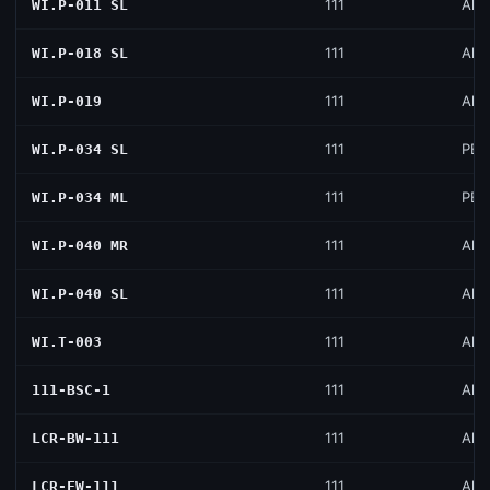
111
All 
WI.P-011 SL
111
All 
WI.P-018 SL
111
All 
WI.P-019
111
PB
WI.P-034 SL
111
PB
WI.P-034 ML
111
All 
WI.P-040 MR
111
All 
WI.P-040 SL
111
All 
WI.T-003
111
All 
111-BSC-1
111
All 
LCR-BW-111
111
All 
LCR-FW-111