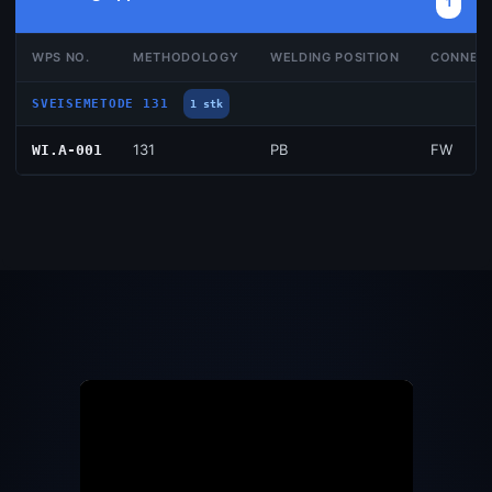
1
WPS NO.
METHODOLOGY
WELDING POSITION
CONNEC
SVEISEMETODE 131
1 stk
131
PB
FW
WI.A-001