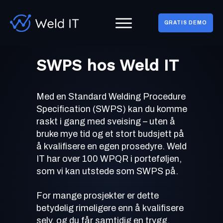
GRATIS DEMO
SWPS hos Weld IT
Med en Standard Welding Procedure
Specification (SWPS) kan du komme
raskt i gang med sveising – uten å
bruke mye tid og et stort budsjett på
å kvalifisere en egen prosedyre. Weld
IT har over 100 WPQR i porteføljen,
som vi kan utstede som SWPS på.
For mange prosjekter er dette
betydelig rimeligere enn å kvalifisere
selv, og du får samtidig en trygg,