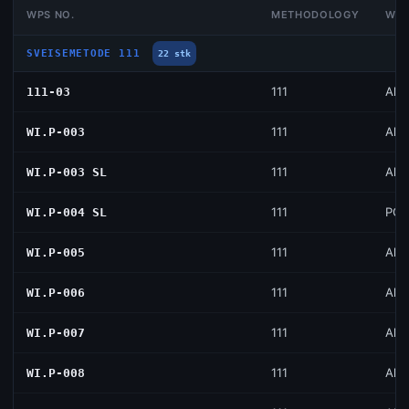
WPS NO.
METHODOLOGY
WEL
SVEISEMETODE 111
22 stk
111
All 
111-03
111
All 
WI.P-003
111
All 
WI.P-003 SL
111
PG
WI.P-004 SL
111
All 
WI.P-005
111
All 
WI.P-006
111
All 
WI.P-007
111
All 
WI.P-008