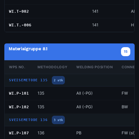
141
All 
WI.T-002
141
H-L
WI.T.-006
Materialgruppe 8.1
15
WPS NO.
METHODOLOGY
WELDING POSITION
CONNEC
SVEISEMETODE 135
2 stk
135
All (-PG)
FW
WI.P-101
135
All (-PG)
BW
WI.P-102
SVEISEMETODE 136
3 stk
136
PB
FW (sl)
WI.P-107